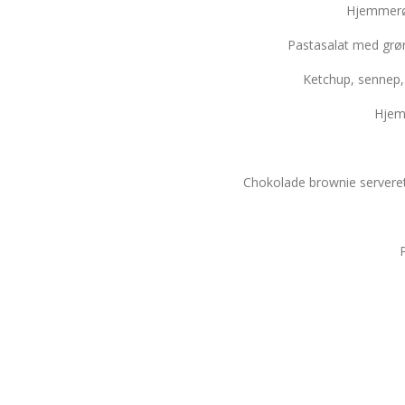
Hjemmerør
Pastasalat med grøn
Ketchup, sennep,
Hjem
Chokolade brownie servere