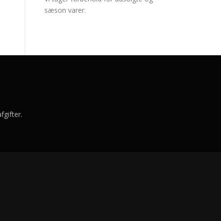
sæson varer.
gifter.