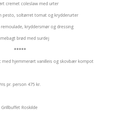
t cremet coleslaw med urter
 pesto, soltørret tomat og krydderurter
 remoulade, kryddersmør og dressing
mebagt brød med surdej
*****
t med hjemmerørt vanilleis og skovbær kompot
Pris pr. person 475 kr.
Grillbuffet Roskilde