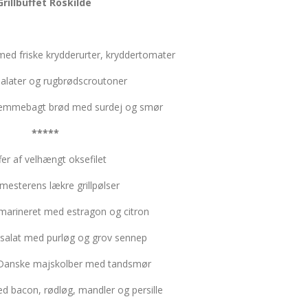
Grillbuffet Roskilde
ed friske krydderurter, kryddertomater
alater og rugbrødscroutoner
jemmebagt brød med surdej og smør
*****
er af velhængt oksefilet
mesterens lækre grillpølser
 marineret med estragon og citron
elsalat med purløg og grov sennep
Danske majskolber med tandsmør
ed bacon, rødløg, mandler og persille