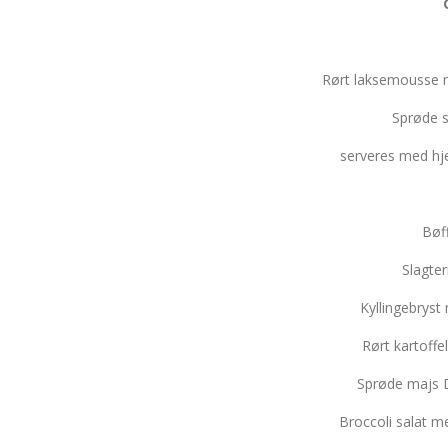
Rørt laksemousse m
Sprøde s
serveres med h
Bøff
Slagter
Kyllingebryst
Rørt kartoff
Sprøde majs 
Broccoli salat m