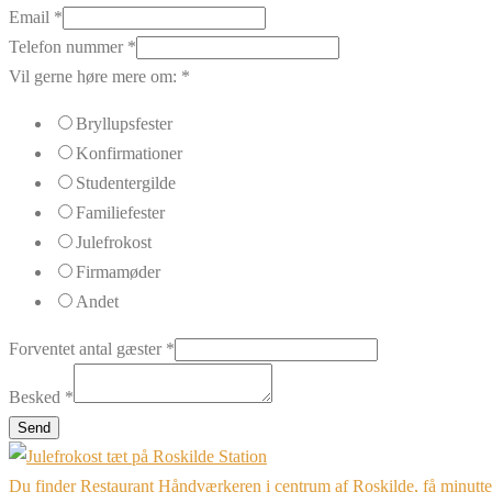
Email
*
Telefon nummer
*
Vil gerne høre mere om:
*
Bryllupsfester
Konfirmationer
Studentergilde
Familiefester
Julefrokost
Firmamøder
Andet
Forventet antal gæster
*
Besked
*
Send
Du finder Restaurant Håndværkeren i centrum af Roskilde, få minutter