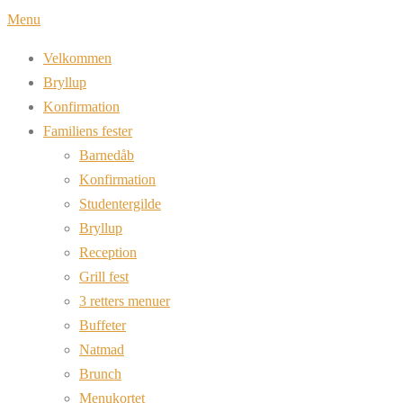
Spring
Menu
til
Velkommen
indhold
Bryllup
Konfirmation
Familiens fester
Barnedåb
Konfirmation
Studentergilde
Bryllup
Reception
Grill fest
3 retters menuer
Buffeter
Natmad
Brunch
Menukortet