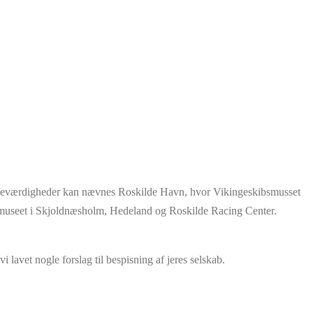
Af seværdigheder kan nævnes Roskilde Havn, hvor Vikingeskibsmusset
js museet i Skjoldnæsholm, Hedeland og Roskilde Racing Center.
i lavet nogle forslag til bespisning af jeres selskab.