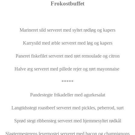
Frokostbuffet
Marineret sild serveret med syltet rødløg og kapers
Karrysild med æble serveret med løg og kapers
Paneret fiskefilet serveret med rørt remoulade og citron
Halve æg serveret med pillede rejer og rørt mayonnaise
*****
Pandestegte frikadeller med agurkesalat
Langtidsstegt roastbeef serveret med pickles, peberrod, surt
Sprød stegt ribbensteg serveret med hjemmesyltet rødkål
Slagtermesterens leverpostej serveret med bacon og champignons