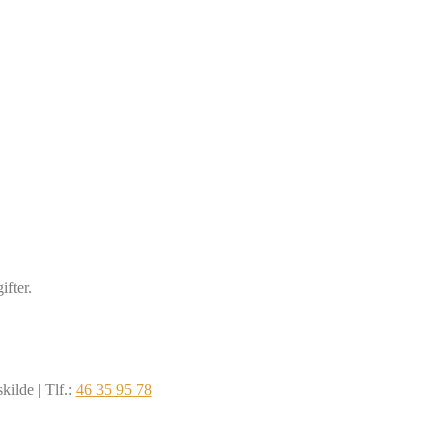
fter.
ilde | Tlf.:
46 35 95 78