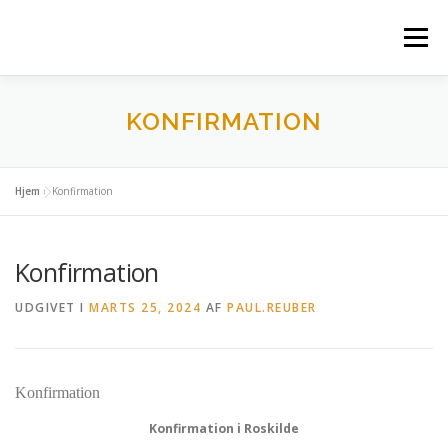
Spring
til
Menu
indhold
VELKOMMEN
BRYLLUP
KONFIRMATION
KONFIRMATION
FAMILIENS FESTER
MØDER OG FIRMAFESTER
Hjem
»
Konfirmation
Konfirmation
MAD UD AF HUSET
KONTAKT
UDGIVET I
MARTS 25, 2024
AF
PAUL.REUBER
Konfirmation
Konfirmation i Roskilde