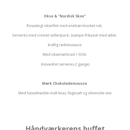
Okse & "Nordisk Skov”
Rosastegt oksefilet med enebær/morkel-rub.
Serveres med cremet selleripuré, svampe-frikassé med æble
kraftig rødvinssauce.
Med oksemørbrad + 50 kr.
(Hovedret serveres 2 gange)
Mørk Chokolademousse
Med hasselnødde-malt knas, flagesalt og olivenolie-sne
Håndværkerens buffet