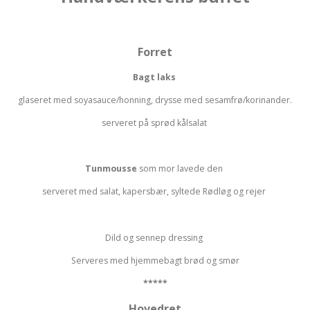
Forret
Bagt laks
glaseret med soyasauce/honning, drysse med sesamfrø/korinander.
serveret på sprød kålsalat
Tunmousse
som mor lavede den
serveret med salat, kapersbær, syltede Rødløg og rejer
Dild og sennep dressing
Serveres med hjemmebagt brød og smør
*****
Hovedret